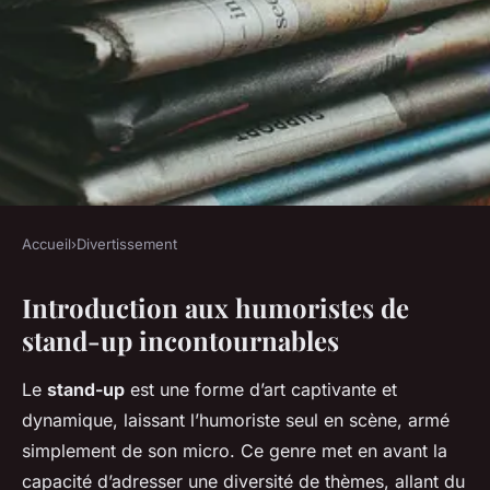
Accueil
›
Divertissement
DIVERTISSEMENT
Introduction aux humoristes de
Les 10 humoristes de stand-up
stand-up incontournables
incontournables à découvrir
cette année
Le
stand-up
est une forme d’art captivante et
dynamique, laissant l’humoriste seul en scène, armé
Iris
•
2 mars 2025
•
11 min de lecture
simplement de son micro. Ce genre met en avant la
capacité d’adresser une diversité de thèmes, allant du