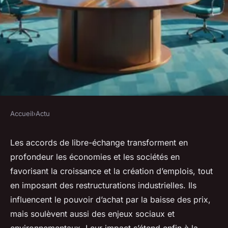
Accueil
›
Actu
ACTU
Accords de libre-échange :
Les accords de libre-échange transforment en
profondeur les économies et les sociétés en
cinq effets clés à connaître
favorisant la croissance et la création d’emplois, tout
en imposant des restructurations industrielles. Ils
Iris
•
4 février 2026
•
7 min de lecture
influencent le pouvoir d’achat par la baisse des prix,
mais soulèvent aussi des enjeux sociaux et